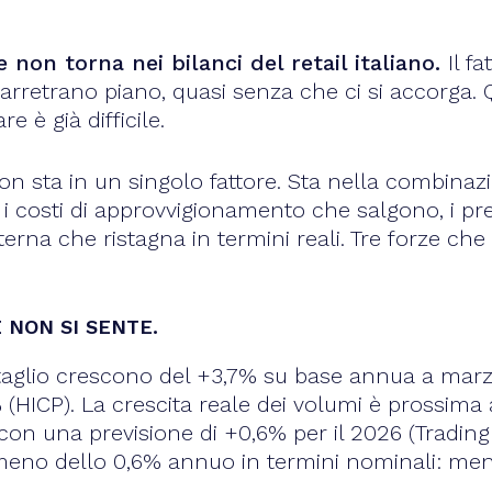
 non torna nei bilanci del retail italiano.
Il f
arretrano piano, quasi senza che ci si accorga. Qu
e è già difficile.
on sta in un singolo fattore. Sta nella combinaz
 costi di approvvigionamento che salgono, i p
rna che ristagna in termini reali. Tre forze c
 NON SI SENTE.
taglio crescono del +3,7% su base annua a marzo 
 (HICP). La crescita reale dei volumi è prossima 
con una previsione di +0,6% per il 2026 (Trading
eno dello 0,6% annuo in termini nominali: meno 