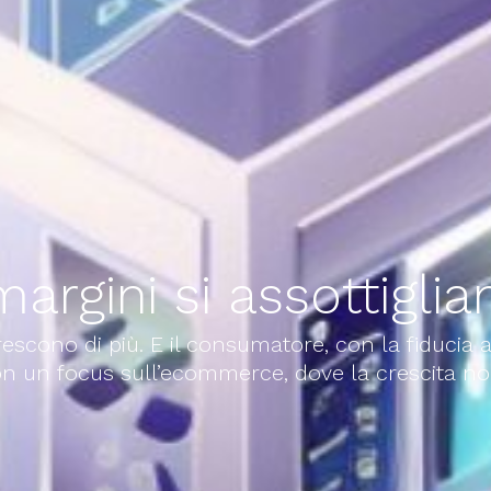
margini si assottigli
crescono di più. E il consumatore, con la fiducia 
i. Con un focus sull’ecommerce, dove la crescita 