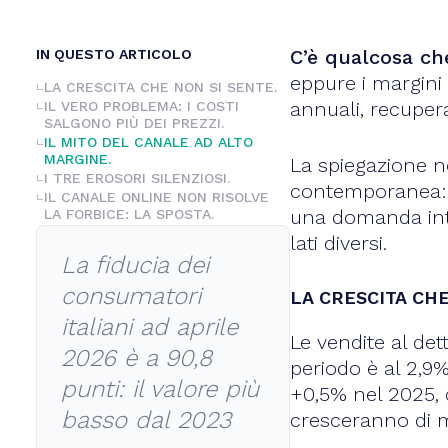
C’è qualcosa che
IN QUESTO ARTICOLO
eppure i margini 
LA CRESCITA CHE NON SI SENTE.
annuali, recuperar
IL VERO PROBLEMA: I COSTI
SALGONO PIÙ DEI PREZZI.
IL MITO DEL CANALE AD ALTO
MARGINE.
La spiegazione n
I TRE EROSORI SILENZIOSI.
contemporanea: i
IL CANALE ONLINE NON RISOLVE
una domanda inte
LA FORBICE: LA SPOSTA.
lati diversi.
La fiducia dei
consumatori
LA CRESCITA CHE
italiani ad aprile
Le vendite al det
2026 è a 90,8
periodo è al 2,9%
punti: il valore più
+0,5% nel 2025, 
basso dal 2023
cresceranno di m