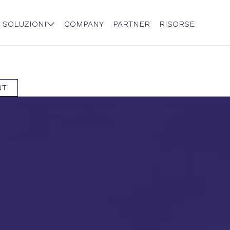
SOLUZIONI
COMPANY
PARTNER
RISORSE

TI