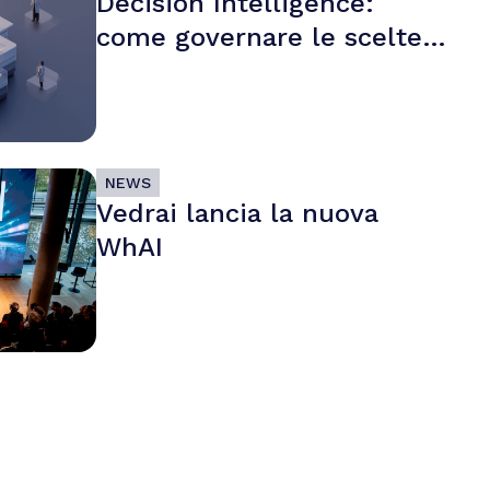
Decision Intelligence:
come governare le scelte
ad alto impatto nel caos
informativo
NEWS
Vedrai lancia la nuova
WhAI