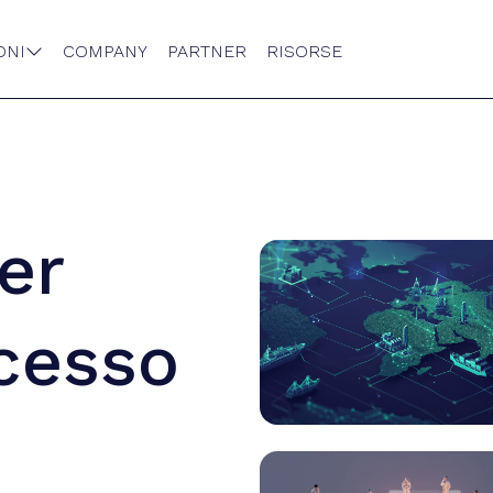
ONI
COMPANY
PARTNER
RISORSE

er
ccesso