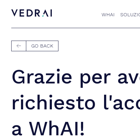
WHAI
SOLUZI
GO BACK

Grazie per av
richiesto l'a
a WhAI!